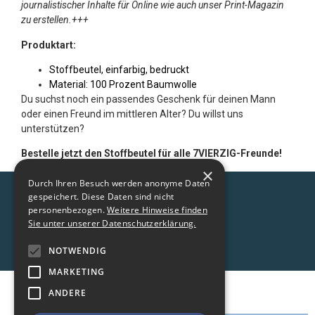
journalistischer Inhalte für Online wie auch unser Print-Magazin
zu erstellen.+++
Produktart:
Stoffbeutel, einfarbig, bedruckt
Material: 100 Prozent Baumwolle
Du suchst noch ein passendes Geschenk für deinen Mann
oder einen Freund im mittleren Alter? Du willst uns
unterstützen?
Bestelle jetzt den Stoffbeutel für alle 7VIERZIG-Freunde!
×
Durch Ihren Besuch werden anonyme Daten
gespeichert. Diese Daten sind nicht
personenbezogen.
Weitere Hinweise finden
Sie unter unserer Datenschutzerklärung.
NOTWENDIG
MARKETING
ANDERE
DATENSCHUTZ