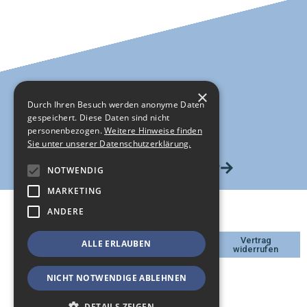
×
Durch Ihren Besuch werden anonyme Daten
gespeichert. Diese Daten sind nicht
personenbezogen.
Weitere Hinweise finden
Sie unter unserer Datenschutzerklärung.
HIER GEHTS ZUM SHOP
NOTWENDIG
MARKETING
ANDERE
DATENSCHUTZ
Vertrag
ALLE ERLAUBEN
IMPRESSUM
widerrufen
KONTAKT
AGB
NICHT NOTWENDIGE ABLEHNEN
WIDERRUFSBELEHRUNG
DETAILS ZEIGEN