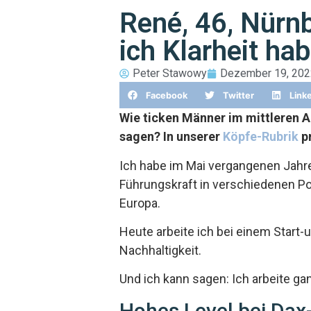
René, 46, Nürnb
ich Klarheit hab
Peter Stawowy
Dezember 19, 202
Facebook
Twitter
Link
Wie ticken Männer im mittleren Al
sagen? In unserer
Köpfe-Rubrik
p
Ich habe im Mai vergangenen Jahre
Führungskraft in verschiedenen Po
Europa.
Heute arbeite ich bei einem Start-
Nachhaltigkeit.
Und ich kann sagen: Ich arbeite ga
Hohes Level bei Da