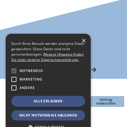
×
Durch Ihren Besuch werden anonyme Daten
gespeichert. Diese Daten sind nicht
personenbezogen.
Weitere Hinweise finden
Sie unter unserer Datenschutzerklärung.
HIER GEHTS ZUM SHOP
NOTWENDIG
MARKETING
ANDERE
DATENSCHUTZ
Vertrag
ALLE ERLAUBEN
IMPRESSUM
widerrufen
KONTAKT
AGB
NICHT NOTWENDIGE ABLEHNEN
WIDERRUFSBELEHRUNG