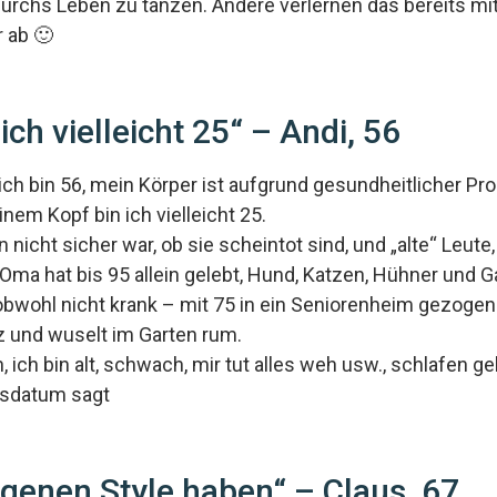
rchs Leben zu tanzen. Andere verlernen das bereits mit 
r ab 🙂
ch vielleicht 25“ – Andi, 56
…ich bin 56, mein Körper ist aufgrund gesundheitlicher Pr
inem Kopf bin ich vielleicht 25.
nicht sicher war, ob sie scheintot sind, und „alte“ Leute
ma hat bis 95 allein gelebt, Hund, Katzen, Hühner und Ga
obwohl nicht krank – mit 75 in ein Seniorenheim gezoge
z und wuselt im Garten rum.
ch bin alt, schwach, mir tut alles weh usw., schlafen g
tsdatum sagt
igenen Style haben“ – Claus, 67