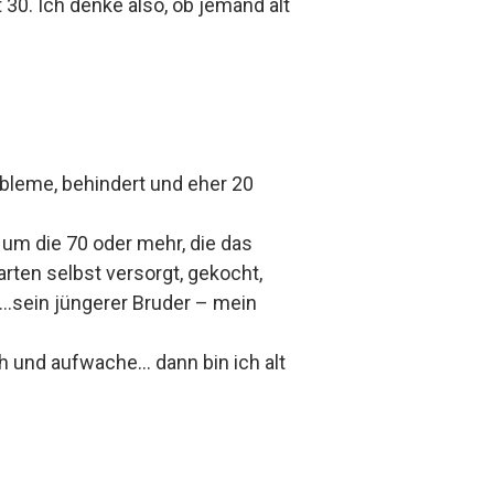
30. Ich denke also, ob jemand alt
obleme, behindert und eher 20
, um die 70 oder mehr, die das
rten selbst versorgt, gekocht,
n…sein jüngerer Bruder – mein
eh und aufwache… dann bin ich alt