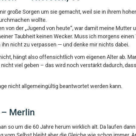
mir große Sorgen um sie gemacht, weil sie in ihrem hohen
durchmachen wollte.
n von der „Jugend von heute“, war damit meine Mutter u
meiner Taubheit keinen Wecker. Muss ich morgens einen 
 ihn nicht zu verpassen — und denke mir nichts dabei.
icht, hängt also offensichtlich vom eigenen Alter ab. Man
 nicht viel geben – das wird noch verstärkt dadurch, d
age nicht allgemeingültig beantwortet werden kann.
“ – Merlin
 so um die 60 Jahre herum wirklich alt. Da laufen dann 
 vom Selbst bleibt aber die Gleiche wie schon immer. An