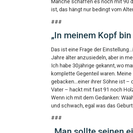
Manche schaffen es noch mit 90 du
ist, das hängt nur bedingt vom Alte
###
„In meinem Kopf bin i
Das ist eine Frage der Einstellung
Jahre älter anzusiedeln, aber in me
Ich habe 30jährige gekannt, wo man 
komplette Gegenteil waren. Meine O
gebacken…einer ihrer Söhne ist – 
Vater – hackt mit fast 91 noch Hol
Wenn ich mit dem Gedanken: Wääh, i
und schwach, egal was das Gebur
###
„Man sollte seinen e