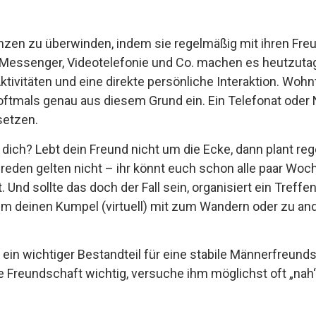
stanzen zu überwinden, indem sie regelmäßig mit ihren Fre
. Messenger, Videotelefonie und Co. machen es heutzuta
vitäten und eine direkte persönliche Interaktion. Wohn
t oftmals genau aus diesem Grund ein. Ein Telefonat ode
setzen.
 dich? Lebt dein Freund nicht um die Ecke, dann plant r
eden gelten nicht – ihr könnt euch schon alle paar Woch
 Und sollte das doch der Fall sein, organisiert ein Treff
mm deinen Kumpel (virtuell) mit zum Wandern oder zu ande
ein wichtiger Bestandteil für eine stabile Männerfreunds
 die Freundschaft wichtig, versuche ihm möglichst oft „nah