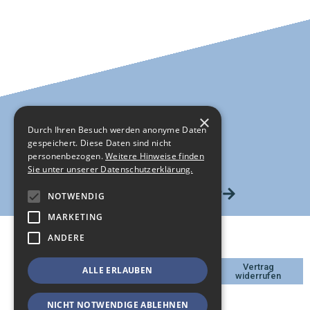
×
Durch Ihren Besuch werden anonyme Daten
gespeichert. Diese Daten sind nicht
personenbezogen.
Weitere Hinweise finden
Sie unter unserer Datenschutzerklärung.
HIER GEHTS ZUM SHOP
NOTWENDIG
MARKETING
ANDERE
DATENSCHUTZ
Vertrag
ALLE ERLAUBEN
IMPRESSUM
widerrufen
KONTAKT
AGB
NICHT NOTWENDIGE ABLEHNEN