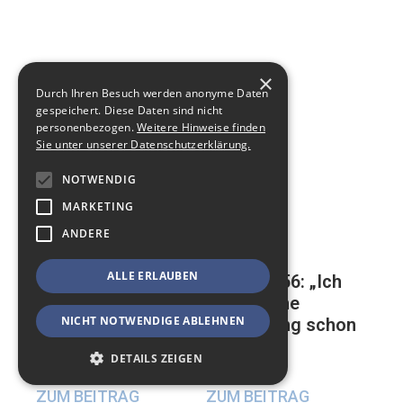
×
Durch Ihren Besuch werden anonyme Daten
gespeichert. Diese Daten sind nicht
personenbezogen.
Weitere Hinweise finden
Sie unter unserer Datenschutzerklärung.
NOTWENDIG
MARKETING
ANDERE
ALLE ERLAUBEN
Mathias, 56: „Ich
Auf der ewigen
habe meine
Suche nach einer
NICHT NOTWENDIGE ABLEHNEN
Beerdigung schon
glücklichen
geplant“
Beziehung
DETAILS ZEIGEN
17. Mai 2024
23. Mai 2024
ZUM BEITRAG
ZUM BEITRAG