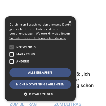
×
Durch Ihren Besuch werden anonyme Daten
gespeichert. Diese Daten sind nicht
personenbezogen.
Weitere Hinweise finden
Sie unter unserer Datenschutzerklärung.
NOTWENDIG
MARKETING
ANDERE
ALLE ERLAUBEN
Mathias, 56: „Ich
Auf der ewigen
habe meine
Suche nach einer
NICHT NOTWENDIGE ABLEHNEN
Beerdigung schon
glücklichen
geplant“
Beziehung
DETAILS ZEIGEN
17. Mai 2024
23. Mai 2024
ZUM BEITRAG
ZUM BEITRAG