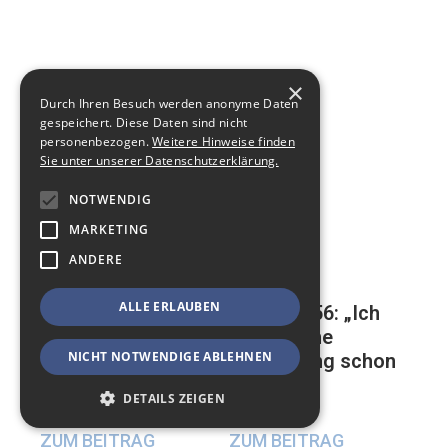
×
Durch Ihren Besuch werden anonyme Daten
gespeichert. Diese Daten sind nicht
personenbezogen.
Weitere Hinweise finden
Sie unter unserer Datenschutzerklärung.
NOTWENDIG
MARKETING
ANDERE
ALLE ERLAUBEN
Mathias, 56: „Ich
Auf der ewigen
habe meine
Suche nach einer
NICHT NOTWENDIGE ABLEHNEN
Beerdigung schon
glücklichen
geplant“
Beziehung
DETAILS ZEIGEN
17. Mai 2024
23. Mai 2024
ZUM BEITRAG
ZUM BEITRAG