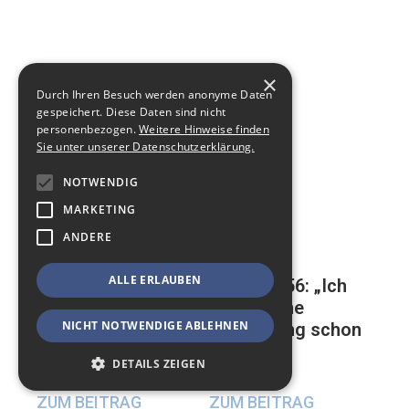
×
Durch Ihren Besuch werden anonyme Daten
gespeichert. Diese Daten sind nicht
personenbezogen.
Weitere Hinweise finden
Sie unter unserer Datenschutzerklärung.
NOTWENDIG
MARKETING
ANDERE
ALLE ERLAUBEN
Mathias, 56: „Ich
Auf der ewigen
habe meine
Suche nach einer
NICHT NOTWENDIGE ABLEHNEN
Beerdigung schon
glücklichen
geplant“
Beziehung
DETAILS ZEIGEN
17. Mai 2024
23. Mai 2024
ZUM BEITRAG
ZUM BEITRAG