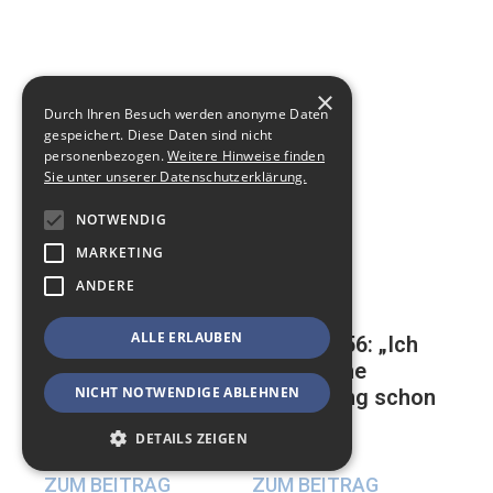
×
Durch Ihren Besuch werden anonyme Daten
gespeichert. Diese Daten sind nicht
personenbezogen.
Weitere Hinweise finden
Sie unter unserer Datenschutzerklärung.
NOTWENDIG
MARKETING
ANDERE
ALLE ERLAUBEN
Mathias, 56: „Ich
Auf der ewigen
habe meine
Suche nach einer
NICHT NOTWENDIGE ABLEHNEN
Beerdigung schon
glücklichen
geplant“
Beziehung
DETAILS ZEIGEN
17. Mai 2024
23. Mai 2024
ZUM BEITRAG
ZUM BEITRAG