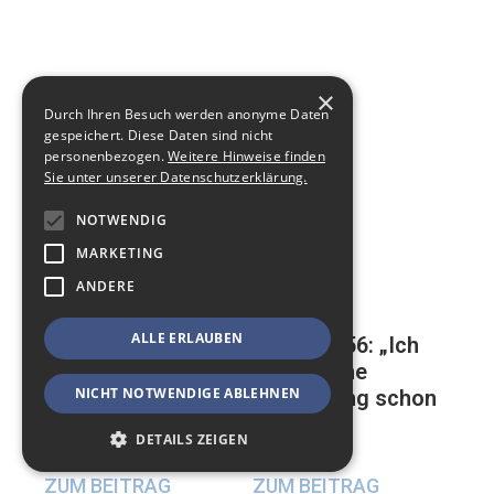
×
Durch Ihren Besuch werden anonyme Daten
gespeichert. Diese Daten sind nicht
personenbezogen.
Weitere Hinweise finden
Sie unter unserer Datenschutzerklärung.
NOTWENDIG
MARKETING
ANDERE
ALLE ERLAUBEN
Mathias, 56: „Ich
Auf der ewigen
habe meine
Suche nach einer
NICHT NOTWENDIGE ABLEHNEN
Beerdigung schon
glücklichen
geplant“
Beziehung
DETAILS ZEIGEN
17. Mai 2024
23. Mai 2024
ZUM BEITRAG
ZUM BEITRAG