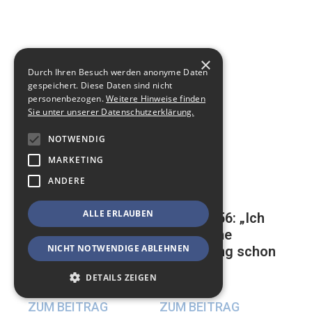
×
Durch Ihren Besuch werden anonyme Daten
gespeichert. Diese Daten sind nicht
personenbezogen.
Weitere Hinweise finden
Sie unter unserer Datenschutzerklärung.
NOTWENDIG
MARKETING
ANDERE
ALLE ERLAUBEN
Mathias, 56: „Ich
Auf der ewigen
habe meine
Suche nach einer
NICHT NOTWENDIGE ABLEHNEN
Beerdigung schon
glücklichen
geplant“
Beziehung
DETAILS ZEIGEN
17. Mai 2024
23. Mai 2024
ZUM BEITRAG
ZUM BEITRAG