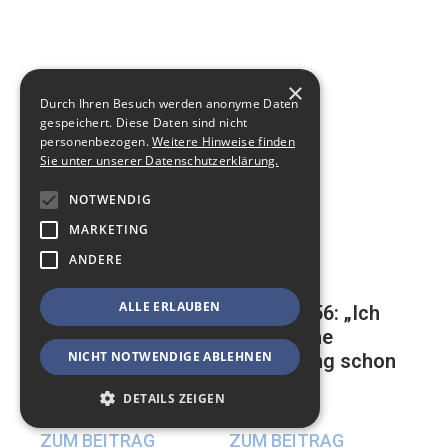
×
Durch Ihren Besuch werden anonyme Daten
gespeichert. Diese Daten sind nicht
personenbezogen.
Weitere Hinweise finden
Sie unter unserer Datenschutzerklärung.
NOTWENDIG
MARKETING
ANDERE
ALLE ERLAUBEN
Mathias, 56: „Ich
Auf der ewigen
habe meine
Suche nach einer
NICHT NOTWENDIGE ABLEHNEN
Beerdigung schon
glücklichen
geplant“
Beziehung
DETAILS ZEIGEN
17. Mai 2024
23. Mai 2024
ZUM BEITRAG
ZUM BEITRAG