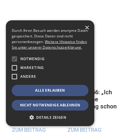
×
Durch Ihren Besuch werden anonyme Daten
gespeichert. Diese Daten sind nicht
personenbezogen.
Weitere Hinweise finden
Sie unter unserer Datenschutzerklärung.
NOTWENDIG
MARKETING
ANDERE
ALLE ERLAUBEN
Mathias, 56: „Ich
Auf der ewigen
habe meine
Suche nach einer
NICHT NOTWENDIGE ABLEHNEN
Beerdigung schon
glücklichen
geplant“
Beziehung
DETAILS ZEIGEN
17. Mai 2024
23. Mai 2024
ZUM BEITRAG
ZUM BEITRAG