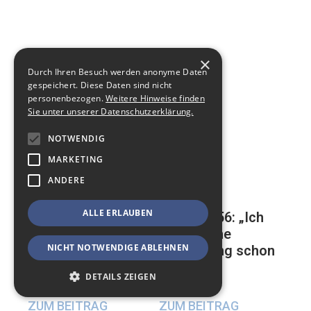
×
Durch Ihren Besuch werden anonyme Daten
gespeichert. Diese Daten sind nicht
personenbezogen.
Weitere Hinweise finden
Sie unter unserer Datenschutzerklärung.
NOTWENDIG
MARKETING
ANDERE
ALLE ERLAUBEN
Mathias, 56: „Ich
Auf der ewigen
habe meine
Suche nach einer
NICHT NOTWENDIGE ABLEHNEN
Beerdigung schon
glücklichen
geplant“
Beziehung
DETAILS ZEIGEN
17. Mai 2024
23. Mai 2024
ZUM BEITRAG
ZUM BEITRAG