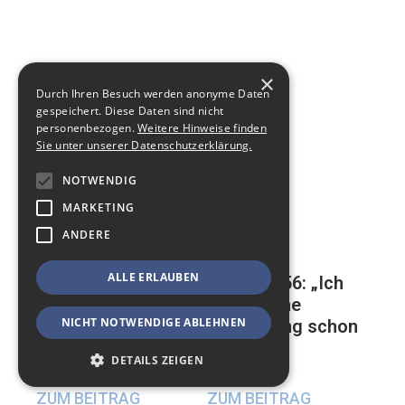
×
Durch Ihren Besuch werden anonyme Daten
gespeichert. Diese Daten sind nicht
personenbezogen.
Weitere Hinweise finden
Sie unter unserer Datenschutzerklärung.
NOTWENDIG
MARKETING
ANDERE
ALLE ERLAUBEN
Mathias, 56: „Ich
Auf der ewigen
habe meine
Suche nach einer
NICHT NOTWENDIGE ABLEHNEN
Beerdigung schon
glücklichen
geplant“
Beziehung
DETAILS ZEIGEN
17. Mai 2024
23. Mai 2024
ZUM BEITRAG
ZUM BEITRAG