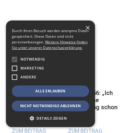
×
Durch Ihren Besuch werden anonyme Daten
gespeichert. Diese Daten sind nicht
personenbezogen.
Weitere Hinweise finden
Sie unter unserer Datenschutzerklärung.
NOTWENDIG
MARKETING
ANDERE
ALLE ERLAUBEN
Mathias, 56: „Ich
Auf der ewigen
habe meine
Suche nach einer
NICHT NOTWENDIGE ABLEHNEN
Beerdigung schon
glücklichen
geplant“
Beziehung
DETAILS ZEIGEN
17. Mai 2024
23. Mai 2024
ZUM BEITRAG
ZUM BEITRAG