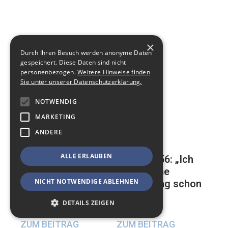
×
Durch Ihren Besuch werden anonyme Daten
gespeichert. Diese Daten sind nicht
personenbezogen.
Weitere Hinweise finden
Sie unter unserer Datenschutzerklärung.
NOTWENDIG
MARKETING
ANDERE
ALLE ERLAUBEN
Mathias, 56: „Ich
Auf der ewigen
habe meine
Suche nach einer
NICHT NOTWENDIGE ABLEHNEN
Beerdigung schon
glücklichen
geplant“
Beziehung
DETAILS ZEIGEN
17. Mai 2024
23. Mai 2024
ZUM BEITRAG
ZUM BEITRAG