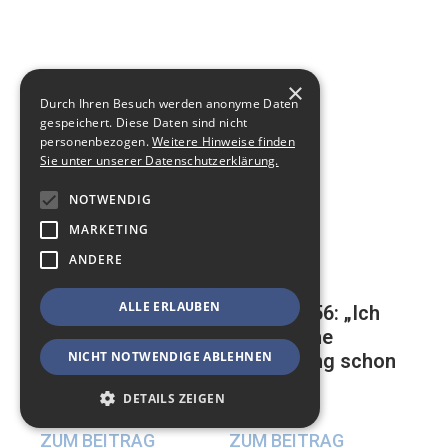
×
Durch Ihren Besuch werden anonyme Daten
gespeichert. Diese Daten sind nicht
personenbezogen.
Weitere Hinweise finden
Sie unter unserer Datenschutzerklärung.
NOTWENDIG
MARKETING
ANDERE
ALLE ERLAUBEN
Mathias, 56: „Ich
Auf der ewigen
habe meine
Suche nach einer
NICHT NOTWENDIGE ABLEHNEN
Beerdigung schon
glücklichen
geplant“
Beziehung
DETAILS ZEIGEN
17. Mai 2024
23. Mai 2024
ZUM BEITRAG
ZUM BEITRAG