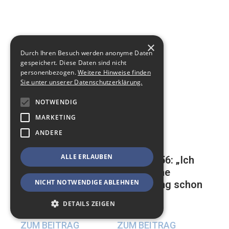
×
Durch Ihren Besuch werden anonyme Daten
gespeichert. Diese Daten sind nicht
personenbezogen.
Weitere Hinweise finden
Sie unter unserer Datenschutzerklärung.
NOTWENDIG
MARKETING
ANDERE
ALLE ERLAUBEN
Mathias, 56: „Ich
Auf der ewigen
habe meine
Suche nach einer
NICHT NOTWENDIGE ABLEHNEN
Beerdigung schon
glücklichen
geplant“
Beziehung
DETAILS ZEIGEN
17. Mai 2024
23. Mai 2024
ZUM BEITRAG
ZUM BEITRAG